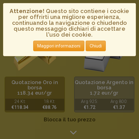
Attenzione!
Questo sito contiene i cookie
per offrirti una migliore esperienza,
continuando la navigazione o chiudendo
questo messaggio dichiari di accettare
l'uso dei cookie.
Maggiori informazioni
Chiudi
Quotazione Oro in
Quotazione Argento in
borsa
borsa
118.34 eur/gr
1.72 eur/gr
24 Kt:
18 Kt:
Arg 925:
Arg 800:
€118.34
€88.76
€1.72
€1.37
Blocca il tuo prezzo