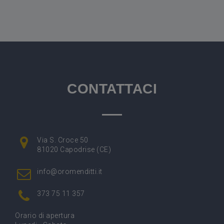
CONTATTACI
Via S. Croce 50
81020 Capodrise (CE)
info@oromenditti.it
373 75 11 357
Orario di apertura